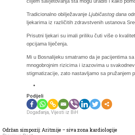
ciljem savjetovanja šta mogu uraditi i kako pomo
Tradicionalno obilježavanje
Ljubičastog dana
odr
ljekarima iz različitih zdravstvenih ustanova S
Prisutni ljekari su imali priliku čuti više o kvalit
opcijama liječenja.
Mi u Bosnalijeku smatramo da je pacijentima sa 
mnogobrojnim rizicima i izazovima u svakodnevn
stigmatizacije, zato nastavljamo sa pružanjem 
Podijeli
Događanja
,
Vijesti iz BiH
Održan simpozij: Aritmije – siva zona kardiologije