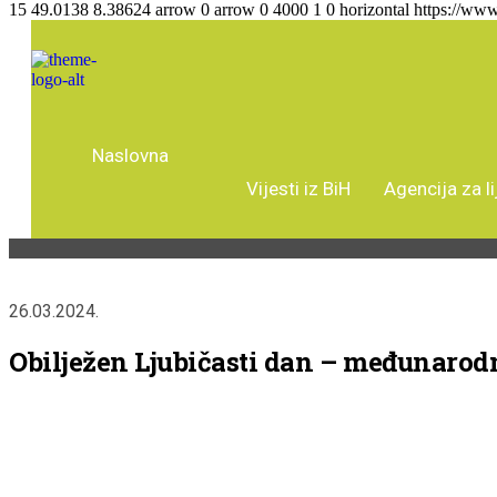
15
49.0138
8.38624
arrow
0
arrow
0
4000
1
0
horizontal
https://www
Naslovna
Vijesti iz BiH
Agencija za l
26.03.2024.
Obilježen Ljubičasti dan – međunarod