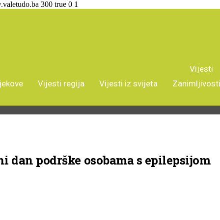
.valetudo.ba
300
true
0
1
Vijesti
ijekove
Vijesti regija
Vijesti iz svijeta
Zanimljivost
ni dan podrške osobama s epilepsijom