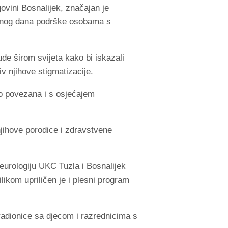
vini Bosnalijek, značajan je
odnog dana podrške osobama s
de širom svijeta kako bi iskazali
v njihove stigmatizacije.
ako povezana i s osjećajem
njihove porodice i zdravstvene
eurologiju UKC Tuzla i Bosnalijek
ikom upriličen je i plesni program
radionice sa djecom i razrednicima s