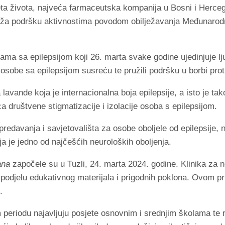
ta života, najveća farmaceutska kompanija u Bosni i Hercego
 pruža podršku aktivnostima povodom obilježavanja Međunar
a sa epilepsijom koji 26. marta svake godine ujedinjuje lju
osobe sa epilepsijom susreću te pružili podršku u borbi proti
 lavande koja je internacionalna boja epilepsije, a isto je t
ca društvene stigmatizacije i izolacije osoba s epilepsijom.
predavanja i savjetovališta za osobe oboljele od epilepsije, 
oja je jedno od najčešćih neuroloških oboljenja.
ana
započele su u Tuzli, 24. marta 2024. godine. Klinika za n
odjelu edukativnog materijala i prigodnih poklona. Ovom pril
.
periodu najavljuju posjete osnovnim i srednjim školama te 