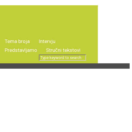
Tema broja
Intervju
i
Predstavljamo
Stručni tekstovi