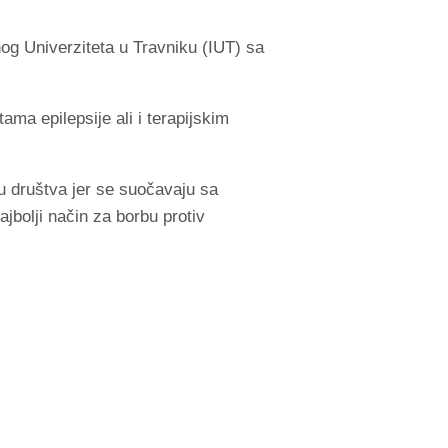
d.
nog Univerziteta u Travniku (IUT) sa
stama epilepsije ali i terapijskim
u društva jer se suočavaju sa
bolji način za borbu protiv