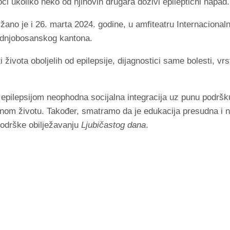
ći ukoliko neko od njihovih drugara doživi epileptični napa
žano je i 26. marta 2024. godine, u amfiteatru Internacional
rednjobosanskog kantona.
eti života oboljelih od epilepsije, dijagnostici same bolesti, vr
epilepsijom neophodna socijalna integracija uz punu podršk
om životu. Također, smatramo da je edukacija presudna i naj
podrške obilježavanju
Ljubičastog dana
.