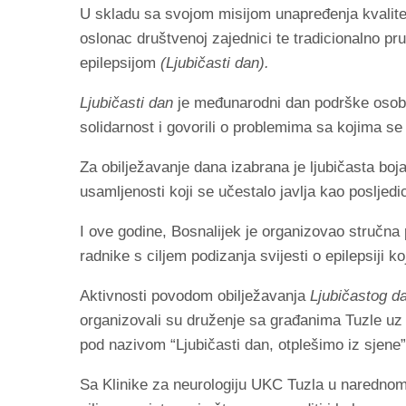
U skladu sa svojom misijom unapređenja kvalite
oslonac društvenoj zajednici te tradicionalno
epilepsijom
(Ljubičasti dan).
Ljubičasti dan
je međunarodni dan podrške osobam
solidarnost i govorili o problemima sa kojima se 
Za obilježavanje dana izabrana je ljubičasta boja
usamljenosti koji se učestalo javlja kao posljedi
I ove godine, Bosnalijek je organizovao stručna 
radnike s ciljem podizanja svijesti o epilepsiji k
Aktivnosti povodom obilježavanja
Ljubičastog d
organizovali su druženje sa građanima Tuzle uz p
pod nazivom “Ljubičasti dan, otplešimo iz sjene”
Sa Klinike za neurologiju UKC Tuzla u narednom 