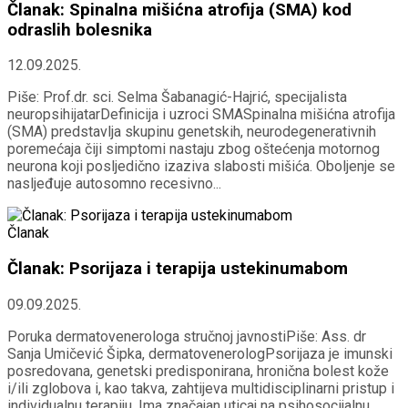
Članak: Spinalna mišićna atrofija (SMA) kod
odraslih bolesnika
12.09.2025.
Piše: Prof.dr. sci. Selma Šabanagić-Hajrić, specijalista
neuropsihijatarDefinicija i uzroci SMASpinalna mišićna atrofija
(SMA) predstavlja skupinu genetskih, neurodegenerativnih
poremećaja čiji simptomi nastaju zbog oštećenja motornog
neurona koji posljedično izaziva slabosti mišića. Oboljenje se
nasljeđuje autosomno recesivno...
Članak
Članak: Psorijaza i terapija ustekinumabom
09.09.2025.
Poruka dermatovenerologa stručnoj javnostiPiše: Ass. dr
Sanja Umičević Šipka, dermatovenerologPsorijaza je imunski
posredovana, genetski predisponirana, hronična bolest kože
i/ili zglobova i, kao takva, zahtijeva multidisciplinarni pristup i
individualnu terapiju. Ima značajan uticaj na psihosocijalnu,