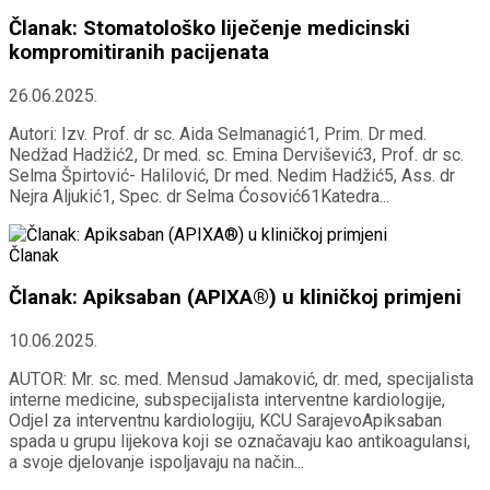
Članak: Stomatološko liječenje medicinski
kompromitiranih pacijenata
26.06.2025.
Autori: Izv. Prof. dr sc. Aida Selmanagić1, Prim. Dr med.
Nedžad Hadžić2, Dr med. sc. Emina Dervišević3, Prof. dr sc.
Selma Špirtović- Halilović, Dr med. Nedim Hadžić5, Ass. dr
Nejra Aljukić1, Spec. dr Selma Ćosović61Katedra...
Članak
Članak: Apiksaban (APIXA®) u kliničkoj primjeni
10.06.2025.
AUTOR: Mr. sc. med. Mensud Jamaković, dr. med, specijalista
interne medicine, subspecijalista interventne kardiologije,
Odjel za interventnu kardiologiju, KCU SarajevoApiksaban
spada u grupu lijekova koji se označavaju kao antikoagulansi,
a svoje djelovanje ispoljavaju na način...