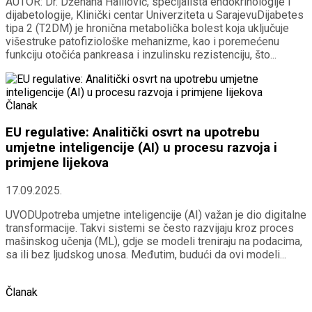
AUTOR: Dr. Dženana Halilović, specijalista endokrinologije i
dijabetologije, Klinički centar Univerziteta u SarajevuDijabetes
tipa 2 (T2DM) je hronična metabolička bolest koja uključuje
višestruke patofiziološke mehanizme, kao i poremećenu
funkciju otočića pankreasa i inzulinsku rezistenciju, što...
Članak
EU regulative: Analitički osvrt na upotrebu
umjetne inteligencije (AI) u procesu razvoja i
primjene lijekova
17.09.2025.
UVODUpotreba umjetne inteligencije (AI) važan je dio digitalne
transformacije. Takvi sistemi se često razvijaju kroz proces
mašinskog učenja (ML), gdje se modeli treniraju na podacima,
sa ili bez ljudskog unosa. Međutim, budući da ovi modeli...
Članak