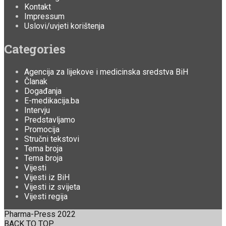
Kontakt
Impressum
Uslovi/uvjeti korištenja
Categories
Agencija za lijekove i medicinska sredstva BiH
Članak
Događanja
E-medikacija.ba
Intervju
Predstavljamo
Promocija
Stručni tekstovi
Tema broja
Tema broja
Vijesti
Vijesti iz BiH
Vijesti iz svijeta
Vijesti regija
Pharma-Press 2022
BACK TO TOP