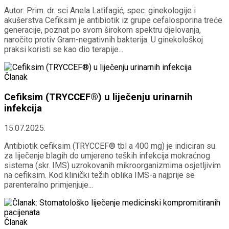
Autor: Prim. dr. sci Anela Latifagić, spec. ginekologije i
akušerstva Cefiksim je antibiotik iz grupe cefalosporina treće
generacije, poznat po svom širokom spektru djelovanja,
naročito protiv Gram-negativnih bakterija. U ginekološkoj
praksi koristi se kao dio terapije...
Članak
Cefiksim (TRYCCEF®) u liječenju urinarnih
infekcija
15.07.2025.
Antibiotik cefiksim (TRYCCEF® tbl a 400 mg) je indiciran su
za liječenje blagih do umjereno teških infekcija mokraćnog
sistema (skr. IMS) uzrokovanih mikroorganizmima osjetljivim
na cefiksim. Kod klinički težih oblika IMS-a najprije se
parenteralno primjenjuje...
Članak