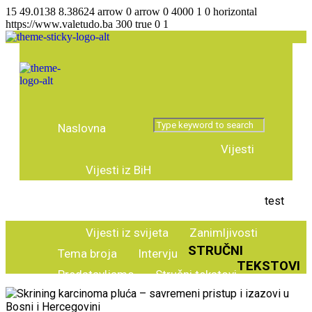
15
49.0138
8.38624
arrow
0
arrow
0
4000
1
0
horizontal
https://www.valetudo.ba
300
true
0
1
Naslovna
Vijesti
Vijesti iz BiH
Agencija za lijekove
test
Vijesti regija
Vijesti iz svijeta
Zanimljivosti
STRUČNI
Tema broja
Intervju
TEKSTOVI
Predstavljamo
Stručni tekstovi