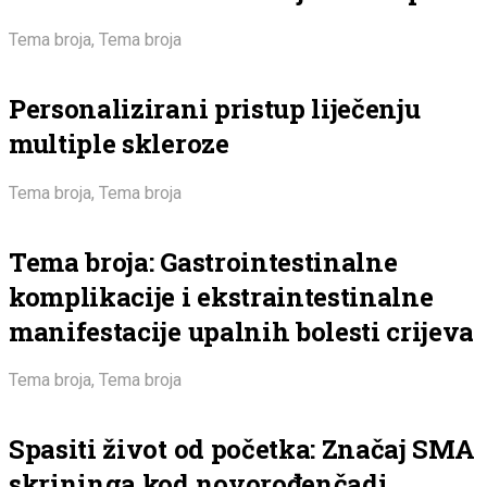
Tema broja
,
Tema broja
Personalizirani pristup liječenju
multiple skleroze
Tema broja
,
Tema broja
Tema broja: Gastrointestinalne
komplikacije i ekstraintestinalne
manifestacije upalnih bolesti crijeva
Tema broja
,
Tema broja
Spasiti život od početka: Značaj SMA
skrininga kod novorođenčadi