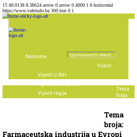
15
49.0138
8.38624
arrow
0
arrow
0
4000
1
0
horizontal
https://www.valetudo.ba
300
true
0
1
Naslovna
Vijesti
Vijesti iz BiH
Agencija za lijekove
Tema
Vijesti regija
broja
Vijesti iz svijeta
Zanimljivosti
Tema broja
Intervju
Tema
Predstavljamo
Stručni tekstovi
broja:
Farmaceutska industrija u Evropi