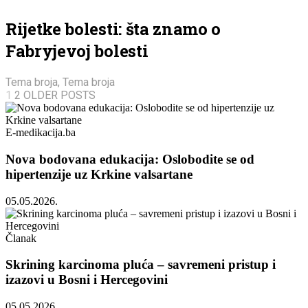
Rijetke bolesti: šta znamo o
Fabryjevoj bolesti
Tema broja
,
Tema broja
1
2
OLDER POSTS
E-medikacija.ba
Nova bodovana edukacija: Oslobodite se od
hipertenzije uz Krkine valsartane
05.05.2026.
Članak
Skrining karcinoma pluća – savremeni pristup i
izazovi u Bosni i Hercegovini
05.05.2026.