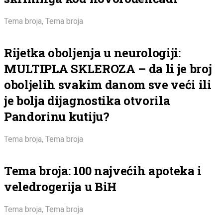
Tema broja
,
Tema broja
Rijetka oboljenja u neurologiji:
MULTIPLA SKLEROZA – da li je broj
oboljelih svakim danom sve veći ili
je bolja dijagnostika otvorila
Pandorinu kutiju?
Tema broja
,
Tema broja
Tema broja: 100 najvećih apoteka i
veledrogerija u BiH
Tema broja
,
Tema broja