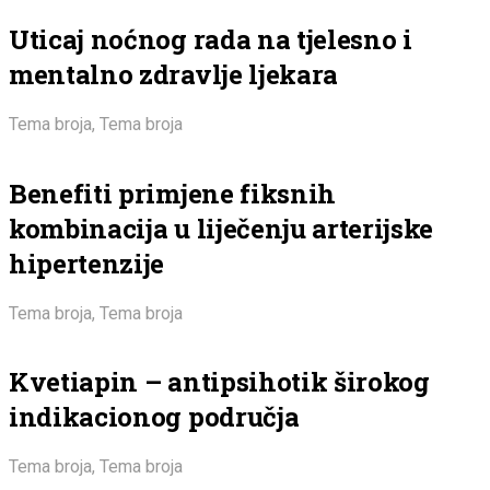
Uticaj noćnog rada na tjelesno i
mentalno zdravlje ljekara
Tema broja
,
Tema broja
Benefiti primjene fiksnih
kombinacija u liječenju arterijske
hipertenzije
Tema broja
,
Tema broja
Kvetiapin – antipsihotik širokog
indikacionog područja
Tema broja
,
Tema broja