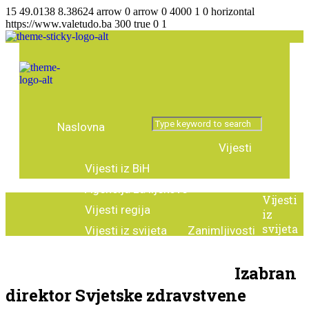
15
49.0138
8.38624
arrow
0
arrow
0
4000
1
0
horizontal
https://www.valetudo.ba
300
true
0
1
Naslovna
Vijesti
Vijesti iz BiH
Agencija za lijekove
Vijesti
Vijesti regija
iz
svijeta
Vijesti iz svijeta
Zanimljivosti
Tema broja
Intervju
Izabran
Predstavljamo
Stručni tekstovi
direktor Svjetske zdravstvene