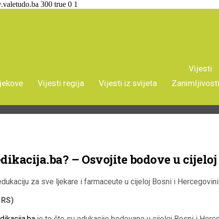
.valetudo.ba
300
true
0
1
Vijesti
ijekove
Vijesti regija
Vijesti iz svijeta
Zanimljivost
dikacija.ba? – Osvojite bodove u cijeloj
kaciju za sve ljekare i farmaceute u cijeloj Bosni i Hercegovini
 RS)
ikacija.ba
je to što su edukacije bodovane u cijeloj Bosni i Herce