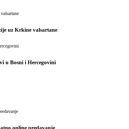
ije uz Krkine valsartane
vi u Bosni i Hercegovini
platno online predavanje