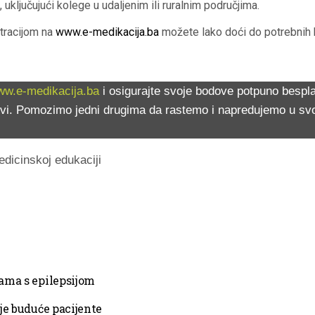
uključujući kolege u udaljenim ili ruralnim područjima.
istracijom na
www.e-medikacija.ba
možete lako doći do potrebnih b
w.e-medikacija.ba
i osigurajte svoje bodove potpuno bespla
vi. Pomozimo jedni drugima da rastemo i napredujemo u svojo
edicinskoj edukaciji
ama s epilepsijom
je buduće pacijente