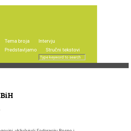
Tema broja
Intervju
i
Predstavljamo
Stručni tekstovi
 BiH
.
govini, uključujući Federaciju Bosne i