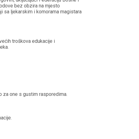
 bodove bez obzira na mjesto
adnji sa ljekarskim i komorama magistara
većih troškova edukacije i
reka.
no za one s gustim rasporedima.
acije.