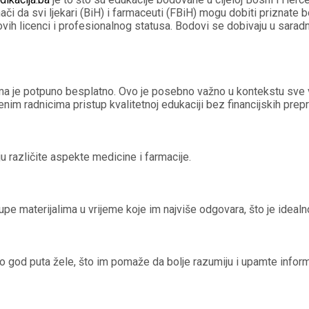
či da svi ljekari (BiH) i farmaceuti (FBiH) mogu dobiti priznate
jihovih licenci i profesionalnog statusa. Bodovi se dobivaju u sar
ama je potpuno besplatno. Ovo je posebno važno u kontekstu sve 
im radnicima pristup kvalitetnoj edukaciji bez financijskih prep
u različite aspekte medicine i farmacije.
pe materijalima u vrijeme koje im najviše odgovara, što je ideal
 god puta žele, što im pomaže da bolje razumiju i upamte inform