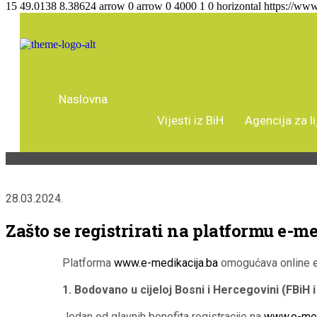
15
49.0138
8.38624
arrow
0
arrow
0
4000
1
0
horizontal
https://www
Naslovna
Vijesti iz BiH
Agencija za l
28.03.2024.
Zašto se registrirati na platformu e-me
Platforma
www.e-medikacija.ba
omogućava online edu
1. Bodovano u cijeloj Bosni i Hercegovini (FBiH i
Jedan od glavnih benefita registracije na
www.e-med