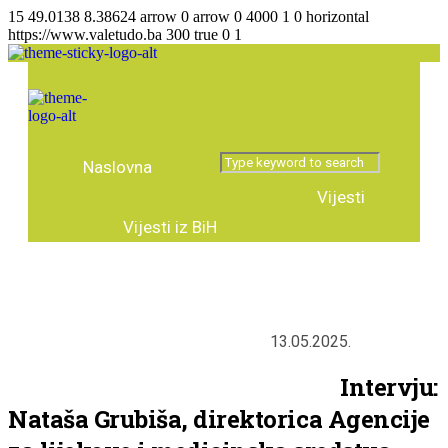
15
49.0138
8.38624
arrow
0
arrow
0
4000
1
0
horizontal
https://www.valetudo.ba
300
true
0
1
Naslovna
Vijesti
Vijesti iz BiH
Agencija za lijekove
Vijesti regija
Vijesti iz svijeta
Zanimljivosti
13.05.2025.
Tema broja
Intervju
Predstavljamo
Stručni tekstovi
Intervju:
Nataša Grubiša, direktorica Agencije