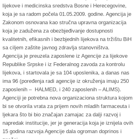
lijekove i medicinska sredstva Bosne i Herecegovine,
koja je sa radom počela 01.05.2009. godine. Agencija je
Zakonom osnovana kao stručna upravna organizacija
koja je zadužena za obezbjeđivanje dostupnosti
kvalitetnih, efikasnih i bezbjednih lijekova na tržištu BiH
sa ciljem zaštite javnog zdravlja stanovništva.
Agencija je preuzela zaposlene iz Agencije za lijekove
Republike Srpske i iz Federalnog zavoda za kontrolu
lijekova, i startovala je sa 104 uposlenika, a danas nas
ima 96 (poređenja radi agencije iz okruženja imaju 250
zaposlenih – HALMED, i 240 zaposlenih – ALIMS).
Agenciji je potrebna nova organizaciona struktura kojom
bi se otvorila vrata za prijem novih mladih farmaceuta i
ljekara što bi bio značajan zamajac za dalji razvoj i
napredak institucije, jer je generacija koja je iznijela ovih
15 godina razvoja Agencije dala ogroman doprinos i