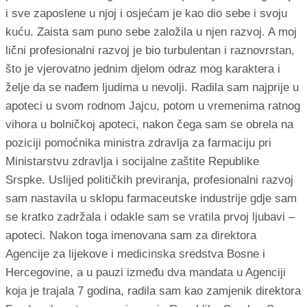
i sve zaposlene u njoj i osjećam je kao dio sebe i svoju
kuću. Zaista sam puno sebe založila u njen razvoj. A moj
lični profesionalni razvoj je bio turbulentan i raznovrstan,
što je vjerovatno jednim djelom odraz mog karaktera i
želje da se nađem ljudima u nevolji. Radila sam najprije u
apoteci u svom rodnom Jajcu, potom u vremenima ratnog
vihora u bolničkoj apoteci, nakon čega sam se obrela na
poziciji pomoćnika ministra zdravlja za farmaciju pri
Ministarstvu zdravlja i socijalne zaštite Republike
Srspke. Uslijed političkih previranja, profesionalni razvoj
sam nastavila u sklopu farmaceutske industrije gdje sam
se kratko zadržala i odakle sam se vratila prvoj ljubavi –
apoteci. Nakon toga imenovana sam za direktora
Agencije za lijekove i medicinska sredstva Bosne i
Hercegovine, a u pauzi između dva mandata u Agenciji
koja je trajala 7 godina, radila sam kao zamjenik direktora