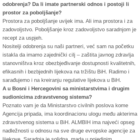
odobrenja? Da li imate partnerski odnos i postoji li
prostor za poboljšanje?
Prostora za poboljšanje uvijek ima. Ali ima prostora i za
zadovoljstvo. Poboljšanje kroz zadovoljstvo saradnjom je
recept za uspjeh.
Nositelji odobrenja su naši partneri, već sam na početku
istakla da imamo zajednički cilj – zaštita javnog zdravlja
stanovništva kroz obezbjeđivanje dostupnosti kvalitetnih,
efikasnih i bezbjednih lijekova na tržištu BiH. Radimo i
sarađujemo i na kreiranju regulative lijekova u BiH.
A u Bosni i Hercegovini sa ministarstvima i drugim
sudionicima zdravstvenog sistema?
Poznato vam je da Ministarstvo civilnih poslova kome
Agencija pripada, ima koordinacionu ulogu među akterima
zdravstvenog sistema u BiH. ALMBIH ima najveći opseg
nadležnosti u odnosu na sve druge evropske agencije za
lijekove. Saradnja je solidna, mada u pojedinim