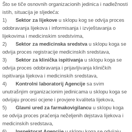
Što se tiče osnovnih organizacionih jedinica i nadležnosti
istih, situacija je sljedeća:
1)
Sektor za lijekove
u sklopu kog se odvija proces
odobravanja lijekova i informisanja i izvještavanja o
lijekovima i medicinskim sredstvima,
2)
Sektor za medicinska sredstva
u sklopu koga se
odvija proces registracije medicinskih sredstava,
3)
Sektor za klinička ispitivanja
u sklopu koga se
odvija proces odobravanja i prijavljivanja kliničkih
ispitivanja lijekova i medicinskih sredstava,
4)
Kontrolni laboratorij Agencije
sa svim
unutrašnjim organizacionim jedinicama u sklopu koga se
odvijaju procesi ocjene i provjere kvaliteta lijekova,
5)
Glavni ured za farmakovigilancu
u sklopu koga
se odvija proces praćenja neželjenih dejstava lijekova i
medicinskih sredstava,
6)
Inspektorat Agencije
u sklopu koga se odvijaju