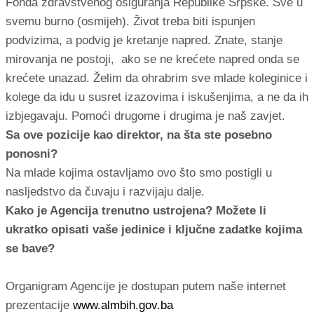
Fonda zdravstvenog osiguranja Republike Srpske. Sve u
svemu burno (osmijeh). Život treba biti ispunjen
podvizima, a podvig je kretanje napred. Znate, stanje
mirovanja ne postoji, ako se ne krećete napred onda se
krećete unazad. Želim da ohrabrim sve mlade koleginice i
kolege da idu u susret izazovima i iskušenjima, a ne da ih
izbjegavaju. Pomoći drugome i drugima je naš zavjet.
Sa ove pozicije kao direktor, na šta ste posebno
ponosni?
Na mlade kojima ostavljamo ovo što smo postigli u
nasljedstvo da čuvaju i razvijaju dalje.
Kako je Agencija trenutno ustrojena? Možete li
ukratko opisati vaše jedinice i ključne zadatke kojima
se bave?
Organigram Agencije je dostupan putem naše internet
prezentacije
www.almbih.gov.ba