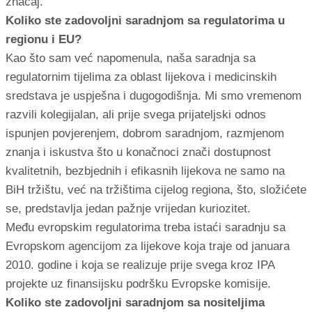
značaj.
Koliko ste zadovoljni saradnjom sa regulatorima u
regionu i EU?
Kao što sam već napomenula, naša saradnja sa
regulatornim tijelima za oblast lijekova i medicinskih
sredstava je uspješna i dugogodišnja. Mi smo vremenom
razvili kolegijalan, ali prije svega prijateljski odnos
ispunjen povjerenjem, dobrom saradnjom, razmjenom
znanja i iskustva što u konačnoci znači dostupnost
kvalitetnih, bezbjednih i efikasnih lijekova ne samo na
BiH tržištu, već na tržištima cijelog regiona, što, složićete
se, predstavlja jedan pažnje vrijedan kuriozitet.
Među evropskim regulatorima treba istaći saradnju sa
Evropskom agencijom za lijekove koja traje od januara
2010. godine i koja se realizuje prije svega kroz IPA
projekte uz finansijsku podršku Evropske komisije.
Koliko ste zadovoljni saradnjom sa nositeljima