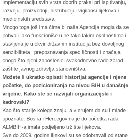
implementaciju svih vrsta dobrih praksi pri ispitivanju,
razvoju, proizvodnji, distribuciji i vigilansi lijekova i
medicinskih sredstava.
Mnogo toga još ima čime bi naša Agencija mogla da se
pohvali iako funkcioniše u ne tako lakim okolnostima i
stavljena je u okvir državnih institucija bez dovoljnog
senzibiliteta i prepoznavanja specifičnosti i značaja
onoga što njeni zaposlenici svakodnevno rade zarad
zaštite javnog zdravlja stanovništva.
Možete li ukratko opisati historijat agencije i njene
početke, do pozicioniranja na nivou BiH u današnje
vrijeme. Kako ste se razvijali organizacijski i
kadrovski?
Kao što starije kolege znaju, a vjerujem da su i mlađe
upoznate, Bosna i Hercegovina je do početka rada
ALMBIH-a imala podjeljeno tržište lijekova.
Sve do 2009. godine lijekovi su se odobravali od stane