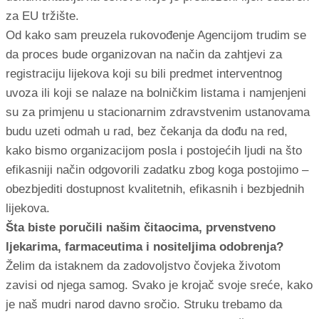
za EU tržište.
Od kako sam preuzela rukovođenje Agencijom trudim se
da proces bude organizovan na način da zahtjevi za
registraciju lijekova koji su bili predmet interventnog
uvoza ili koji se nalaze na bolničkim listama i namjenjeni
su za primjenu u stacionarnim zdravstvenim ustanovama
budu uzeti odmah u rad, bez čekanja da dođu na red,
kako bismo organizacijom posla i postojećih ljudi na što
efikasniji način odgovorili zadatku zbog koga postojimo –
obezbjediti dostupnost kvalitetnih, efikasnih i bezbjednih
lijekova.
Šta biste poručili našim čitaocima, prvenstveno
ljekarima, farmaceutima i nositeljima odobrenja?
Želim da istaknem da zadovoljstvo čovjeka životom
zavisi od njega samog. Svako je krojač svoje sreće, kako
je naš mudri narod davno sročio. Struku trebamo da