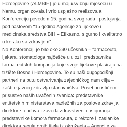
Hercegovine (ALMBIH) je u maju/svibnju mjesecu u
Nemu, organizovala i vrlo uspješno realizovala
Konferenciju povodom 15. godina svog rada i postojanja
pod naslovom “15 godina Agencije za lijekove i
medicinska sredstva BiH – Efikasno, sigurno i kvalitetno
u koraku sa zdravljem”.
Na Konferenciji je bilo oko 380 učesnika – farmaceuta,
ljekara, stomatologa najčešće u ulozi predstavnika
farmaceutskih kompanija koje svoje lijekove plasiraju na
tržište Bosne i Hercegovine. To su naši dugogodišnji
partneri na putu ostvarivanja zajedničkog nam cilja –
zaštite javnog zdravlja stanovništva. Posebno ističem
prisustvo naših uvaženih zvanica: predstavnike
entitetskih ministarstava nadležnih za poslove zdravlja,
direktore fondova i zavoda zdravstvenih osiguranja,
predstavnike komora farmaceuta, direktore i izaslanike
direktora regulatornih tijela iz okruženja – Agencije za