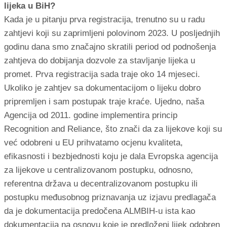
lijeka u BiH?
Kada je u pitanju prva registracija, trenutno su u radu
zahtjevi koji su zaprimljeni polovinom 2023. U posljednjih
godinu dana smo značajno skratili period od podnošenja
zahtjeva do dobijanja dozvole za stavljanje lijeka u
promet. Prva registracija sada traje oko 14 mjeseci.
Ukoliko je zahtjev sa dokumentacijom o lijeku dobro
pripremljen i sam postupak traje kraće. Ujedno, naša
Agencija od 2011. godine implementira princip
Recognition and Reliance, što znači da za lijekove koji su
već odobreni u EU prihvatamo ocjenu kvaliteta,
efikasnosti i bezbjednosti koju je dala Evropska agencija
za lijekove u centralizovanom postupku, odnosno,
referentna država u decentralizovanom postupku ili
postupku međusobnog priznavanja uz izjavu predlagača
da je dokumentacija predočena ALMBIH-u ista kao
dokumentacija na osnovu koje je predloženi lijek odobren