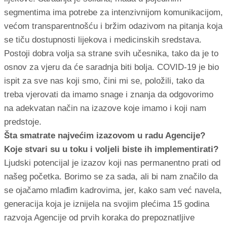
segmentima ima potrebe za intenzivnijom komunikacijom,
većom transparentnošću i bržim odazivom na pitanja koja
se tiču dostupnosti lijekova i medicinskih sredstava.
Postoji dobra volja sa strane svih učesnika, tako da je to
osnov za vjeru da će saradnja biti bolja. COVID-19 je bio
ispit za sve nas koji smo, čini mi se, položili, tako da
treba vjerovati da imamo snage i znanja da odgovorimo
na adekvatan način na izazove koje imamo i koji nam
predstoje.
Šta smatrate najvećim izazovom u radu Agencije?
Koje stvari su u toku i voljeli biste ih implementirati?
Ljudski potencijal je izazov koji nas permanentno prati od
našeg početka. Borimo se za sada, ali bi nam značilo da
se ojačamo mlađim kadrovima, jer, kako sam već navela,
generacija koja je iznijela na svojim plećima 15 godina
razvoja Agencije od prvih koraka do prepoznatljive