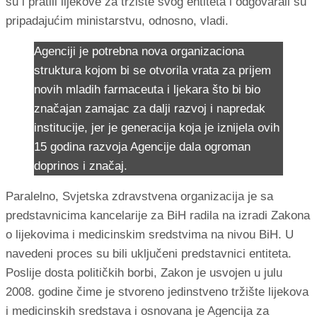
su i pratili lijekove za tržište svog entiteta i odgovarali su
pripadajućim ministarstvu, odnosno, vladi.
Agenciji je potrebna nova organizaciona
struktura kojom bi se otvorila vrata za prijem
novih mladih farmaceuta i ljekara što bi bio
značajan zamajac za dalji razvoj i napredak
institucije, jer je generacija koja je iznijela ovih
15 godina razvoja Agencije dala ogroman
doprinos i značaj.
Paralelno, Svjetska zdravstvena organizacija je sa
predstavnicima kancelarije za BiH radila na izradi Zakona
o lijekovima i medicinskim sredstvima na nivou BiH. U
navedeni proces su bili uključeni predstavnici entiteta.
Poslije dosta političkih borbi, Zakon je usvojen u julu
2008. godine čime je stvoreno jedinstveno tržište lijekova
i medicinskih sredstava i osnovana je Agencija za