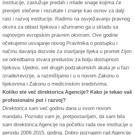
institucije, zaslužuje predah i mlade snage kojima će
prenijeti stečene i rezultate i znanje kao osnov za dalji
rast i razvoj institucije. Radimo na osvježavanju pravnog
okvira za oblast lijekova i ažuriramo ga u skladu sa
najnovijim evropskim pravnim okvirom. Ove godine
očekujemo usvajanje novog Pravilnika o postupku i
načinu davanja dozvole za stavljanje lijeka u promet čijim
se odredbama stvara preduslov za bolju dostupnost
lijekova. Ujedno, set drugih podzakonskih akata je u fazi
izrade/revizije, a razmišljamo i u o novom Zakonu o
lijekovima i Zakonu o medicinskim sredstvima.
Koliko ste već direktorica Agencije? Kako je tekao vaš
profesionalni put i razvoj?
Direktorica sam već godinu dana u svom novom
mandatu. Poznato vam je, pretpostavljam, da sam bila
sam direktorica Agencije na početku rada ove institucije u
periodu 2008-2015. godina. Dobro poznajem rad Agencije