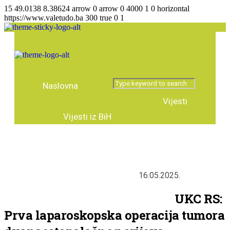
15
49.0138
8.38624
arrow
0
arrow
0
4000
1
0
horizontal
https://www.valetudo.ba
300
true
0
1
Naslovna
Vijesti
Vijesti iz BiH
Agencija za lijekove
Vijesti regija
Vijesti iz svijeta
Zanimljivosti
16.05.2025.
Tema broja
Intervju
Predstavljamo
Stručni tekstovi
UKC RS:
Prva laparoskopska operacija tumora