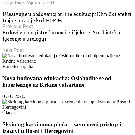
Događanja
,
Vijesti iz BiH
Učestvujte u bodovanoj online edukaciji: Klinički efekti
trojne terapije kod HOPB-a
Previous Post
Bodovi za magistre farmacije i ljekare: Antibiotsko
liječenje u urologiji
Next Post
E-medikacija.ba
Nova bodovana edukacija: Oslobodite se od
hipertenzije uz Krkine valsartane
05.05.2026.
Članak
Skrining karcinoma pluća – savremeni pristup i
izazovi u Bosni i Hercegovini