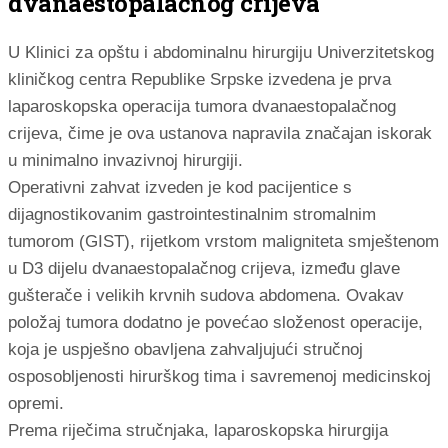
dvanaestopalačnog crijeva
U Klinici za opštu i abdominalnu hirurgiju Univerzitetskog
kliničkog centra Republike Srpske izvedena je prva
laparoskopska operacija tumora dvanaestopalačnog
crijeva, čime je ova ustanova napravila značajan iskorak
u minimalno invazivnoj hirurgiji.
Operativni zahvat izveden je kod pacijentice s
dijagnostikovanim gastrointestinalnim stromalnim
tumorom (GIST), rijetkom vrstom maligniteta smještenom
u D3 dijelu dvanaestopalačnog crijeva, između glave
gušterače i velikih krvnih sudova abdomena. Ovakav
položaj tumora dodatno je povećao složenost operacije,
koja je uspješno obavljena zahvaljujući stručnoj
osposobljenosti hirurškog tima i savremenoj medicinskoj
opremi.
Prema riječima stručnjaka, laparoskopska hirurgija