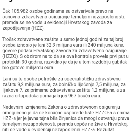
Čak 105.982 osobe godinama su ostvarivale pravo na
osnovno zdravstveno osiguranje temeljem nezaposlenosti,
premda se ne vode u evidenciji Hrvatskog zavoda za
zapošljavanje (HZZ).
Trošak zdravstvene zaštite u samo jednoj godini za taj broj
osoba iznosio je lani 32,3 milijuna eura ili 240 milijuna kuna,
govore podaci Hrvatskog zavoda za zdravstveno osiguranje
(HZZO). S obzirom na to da se ova kontrola provela prvi put u
proteklih 30 godina, razvidno je da je u tom razdoblju gubitak
bio gotovo milijardu eura.
Lani su te osobe potrošile za specijalističku zdravstvenu
zaštitu 9,2 milijuna eura, za bolničko liječenje 7,5 milijuna, za
lijekove 7, za primarnu zdravstvenu zaštitu 1,2 milijuna, a za
razna ortopedska pomagala još 967 tisuća eura.
Nedavnim izmjenama Zakona o zdravstvenom osiguranju
omogućeno je da se konačno usporede liste HZZO-a s onima
HZZ-a jer je javna tajna bila činjenica da mnogi ostvaruju prava
temeljem nezaposlenosti, premda uopće ne žive u Hrvatskoj,
niti se vode u evidenciji nezaposlenih HZZ-a. Rezultat