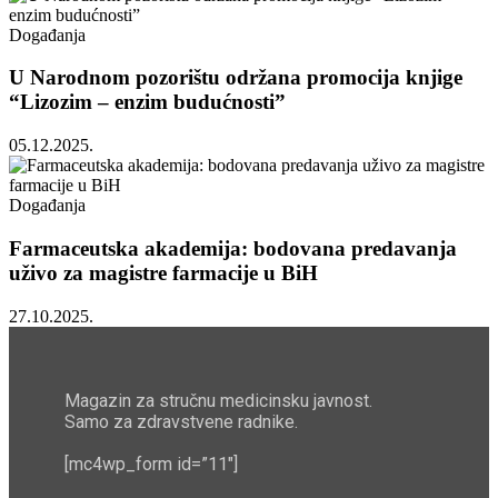
Događanja
U Narodnom pozorištu održana promocija knjige
“Lizozim – enzim budućnosti”
05.12.2025.
Događanja
Farmaceutska akademija: bodovana predavanja
uživo za magistre farmacije u BiH
27.10.2025.
Magazin za stručnu medicinsku javnost.
Samo za zdravstvene radnike.
[mc4wp_form id=”11″]