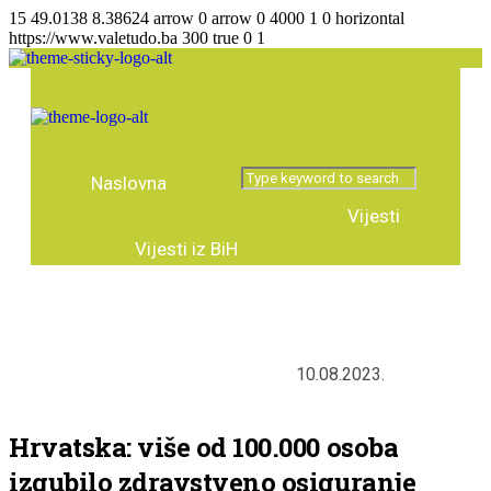
15
49.0138
8.38624
arrow
0
arrow
0
4000
1
0
horizontal
https://www.valetudo.ba
300
true
0
1
Naslovna
Vijesti
Vijesti iz BiH
Agencija za lijekove
Vijesti regija
Vijesti iz svijeta
Zanimljivosti
10.08.2023.
Tema broja
Intervju
Predstavljamo
Stručni tekstovi
Hrvatska: više od 100.000 osoba
izgubilo zdravstveno osiguranje