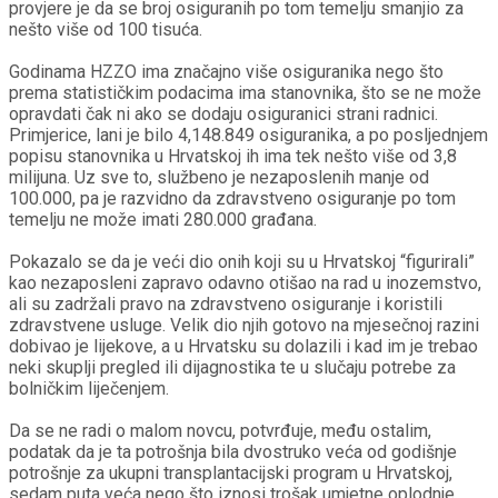
provjere je da se broj osiguranih po tom temelju smanjio za
nešto više od 100 tisuća.
Godinama HZZO ima značajno više osiguranika nego što
prema statističkim podacima ima stanovnika, što se ne može
opravdati čak ni ako se dodaju osiguranici strani radnici.
Primjerice, lani je bilo 4,148.849 osiguranika, a po posljednjem
popisu stanovnika u Hrvatskoj ih ima tek nešto više od 3,8
milijuna. Uz sve to, službeno je nezaposlenih manje od
100.000, pa je razvidno da zdravstveno osiguranje po tom
temelju ne može imati 280.000 građana.
Pokazalo se da je veći dio onih koji su u Hrvatskoj “figurirali”
kao nezaposleni zapravo odavno otišao na rad u inozemstvo,
ali su zadržali pravo na zdravstveno osiguranje i koristili
zdravstvene usluge. Velik dio njih gotovo na mjesečnoj razini
dobivao je lijekove, a u Hrvatsku su dolazili i kad im je trebao
neki skuplji pregled ili dijagnostika te u slučaju potrebe za
bolničkim liječenjem.
Da se ne radi o malom novcu, potvrđuje, među ostalim,
podatak da je ta potrošnja bila dvostruko veća od godišnje
potrošnje za ukupni transplantacijski program u Hrvatskoj,
sedam puta veća nego što iznosi trošak umjetne oplodnje,