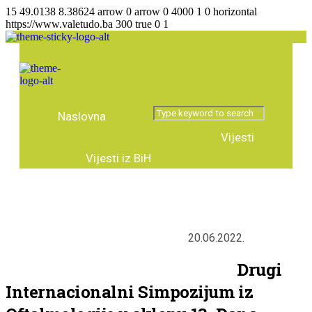
15
49.0138
8.38624
arrow
0
arrow
0
4000
1
0
horizontal
https://www.valetudo.ba
300
true
0
1
Naslovna
Vijesti
Vijesti iz BiH
Agencija za lijekove
Vijesti regija
Vijesti iz svijeta
Zanimljivosti
20.06.2022.
Tema broja
Intervju
Predstavljamo
Stručni tekstovi
Drugi
Internacionalni Simpozijum iz