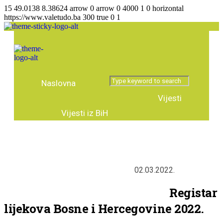
15
49.0138
8.38624
arrow
0
arrow
0
4000
1
0
horizontal
https://www.valetudo.ba
300
true
0
1
Naslovna
Vijesti
Vijesti iz BiH
Agencija za lijekove
Vijesti regija
Vijesti iz svijeta
Zanimljivosti
02.03.2022.
Tema broja
Intervju
Predstavljamo
Stručni tekstovi
Registar
lijekova Bosne i Hercegovine 2022.