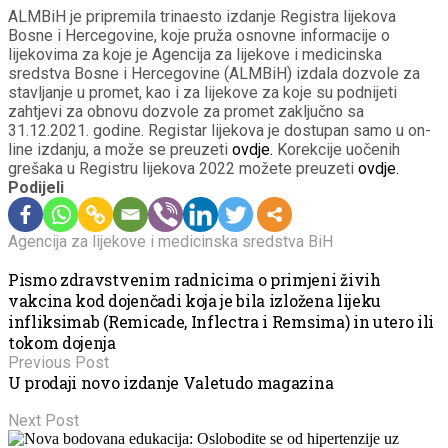
ALMBiH je pripremila trinaesto izdanje Registra lijekova
Bosne i Hercegovine, koje pruža osnovne informacije o
lijekovima za koje je Agencija za lijekove i medicinska
sredstva Bosne i Hercegovine (ALMBiH) izdala dozvole za
stavljanje u promet, kao i za lijekove za koje su podnijeti
zahtjevi za obnovu dozvole za promet zaključno sa
31.12.2021. godine. Registar lijekova je dostupan samo u on-
line izdanju, a može se preuzeti
ovdje.
Korekcije uočenih
grešaka u Registru lijekova 2022 možete preuzeti
ovdje.
Podijeli
Agencija za lijekove i medicinska sredstva BiH
Pismo zdravstvenim radnicima o primjeni živih
vakcina kod dojenčadi koja je bila izložena lijeku
infliksimab (Remicade, Inflectra i Remsima) in utero ili
tokom dojenja
Previous Post
U prodaji novo izdanje Valetudo magazina
Next Post