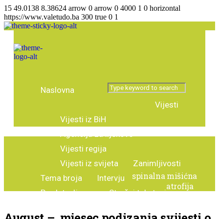
15
49.0138
8.38624
arrow
0
arrow
0
4000
1
0
horizontal
https://www.valetudo.ba
300
true
0
1
Naslovna
Vijesti
Vijesti iz BiH
Agencija za lijekove
Vijesti regija
Vijesti iz svijeta
Zanimljivosti
spinalna mišićna
Tema broja
Intervju
atrofija
Predstavljamo
Stručni tekstovi
August – mjesec podizanja svijesti o