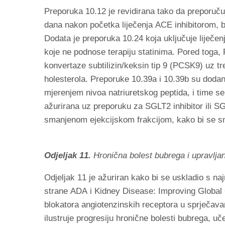
Preporuka 10.12 je revidirana tako da preporučuj
dana nakon početka liječenja ACE inhibitorom, b
Dodata je preporuka 10.24 koja uključuje liječ
koje ne podnose terapiju statinima. Pored toga, 
konvertaze subtilizin/keksin tip 9 (PCSK9) uz tr
holesterola. Preporuke 10.39a i 10.39b su dodan
mjerenjem nivoa natriuretskog peptida, i time s
ažurirana uz preporuku za SGLT2 inhibitor ili S
smanjenom ejekcijskom frakcijom, kako bi se sma
Odjeljak 11.
Hronična bolest bubrega i upravljan
Odjeljak 11 je ažuriran kako bi se uskladio s n
strane ADA i Kidney Disease: Improving Global O
blokatora angiotenzinskih receptora u sprječavan
ilustruje progresiju hronične bolesti bubrega, uče