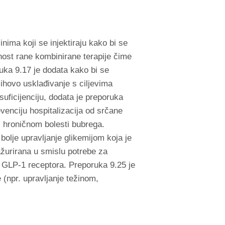
nima koji se injektiraju kako bi se
nost rane kombinirane terapije čime
ruka 9.17 je dodata kako bi se
njihovo usklađivanje s ciljevima
suficijenciju, dodata je preporuka
venciju hospitalizacija od srčane
 i hroničnom bolesti bubrega.
bolje upravljanje glikemijom koja je
 ažurirana u smislu potrebe za
i GLP-1 receptora. Preporuka 9.25 je
 (npr. upravljanje težinom,