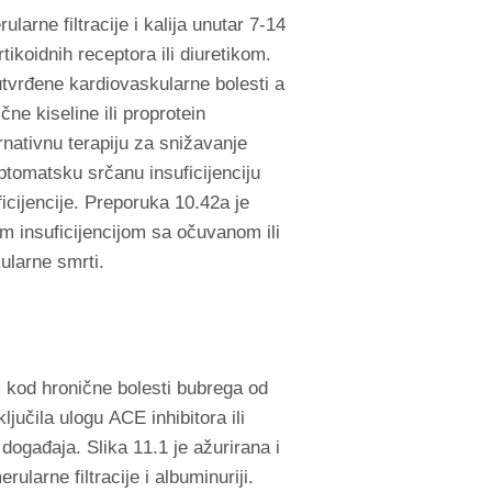
arne filtracije i kalija unutar 7-14
koidnih receptora ili diuretikom.
tvrđene kardiovaskularne bolesti a
ne kiseline ili proprotein
rnativnu terapiju za snižavanje
ptomatsku srčanu insuficijenciju
icijencije. Preporuka 10.42a je
m insuficijencijom sa očuvanom ili
ularne smrti.
m kod hronične bolesti bubrega od
učila ulogu ACE inhibitora ili
događaja. Slika 11.1 je ažurirana i
ularne filtracije i albuminuriji.