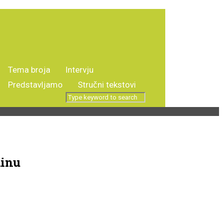
Tema broja
Intervju
i
Predstavljamo
Stručni tekstovi
dinu