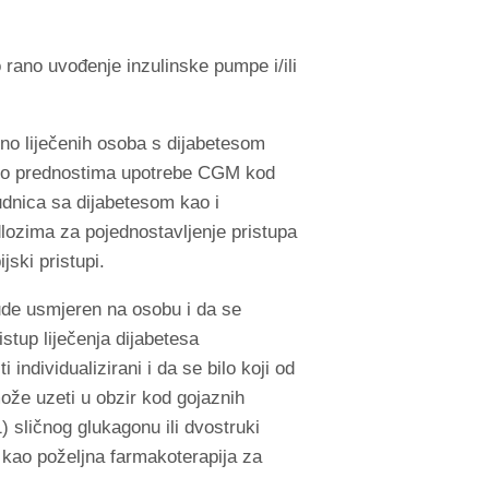
 rano uvođenje inzulinske pumpe i/ili
no liječenih osoba s dijabetesom
om o prednostima upotrebe CGM kod
trudnica sa dijabetesom kao i
dlozima za pojednostavljenje pristupa
ski pristupi.
bude usmjeren na osobu i da se
stup liječenja dijabetesa
individualizirani i da se bilo koji od
 može uzeti u obzir kod gojaznih
) sličnog glukagonu ili dvostruki
 kao poželjna farmakoterapija za