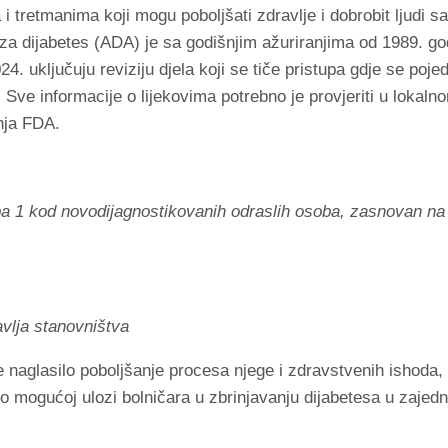
i tretmanima koji mogu poboljšati zdravlje i dobrobit ljudi s
za dijabetes (ADA) je sa godišnjim ažuriranjima od 1989. god
4. uključuju reviziju djela koji se tiče pristupa gdje se poje
a. Sve informacije o lijekovima potrebno je provjeriti u loka
nja FDA.
ipa 1 kod novodijagnostikovanih odraslih osoba, zasnovan na
vlja stanovništva
 naglasilo poboljšanje procesa njege i zdravstvenih ishoda, t
i o mogućoj ulozi bolničara u zbrinjavanju dijabetesa u zajedn