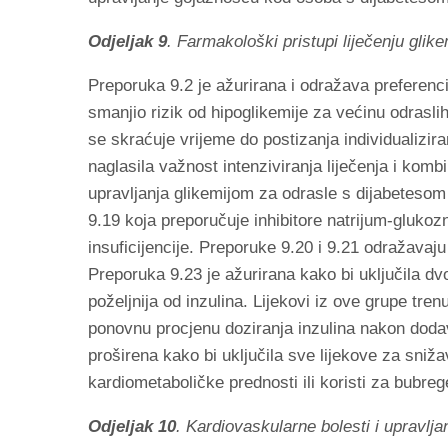
Odjeljak 9
. Farmakološki pristupi liječenju glike
Preporuka 9.2 je ažurirana i odražava preferencij
smanjio rizik od hipoglikemije za većinu odrasl
se skraćuje vrijeme do postizanja individualizira
naglasila važnost intenziviranja liječenja i komb
upravljanja glikemijom za odrasle s dijabetesom 
9.19 koja preporučuje inhibitore natrijum-glukoz
insuficijencije. Preporuke 9.20 i 9.21 odražavaj
Preporuka 9.23 je ažurirana kako bi uključila dv
poželjnija od inzulina. Lijekovi iz ove grupe tr
ponovnu procjenu doziranja inzulina nakon dodav
proširena kako bi uključila sve lijekove za sniž
kardiometaboličke prednosti ili koristi za bubrege
Odjeljak 10
. Kardiovaskularne bolesti i upravlja