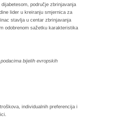
a dijabetesom, područje zbrinjavanja
ine lider u kreiranju smjernica za
dinac stavlja u centar zbrinjavanja
lnom odobrenom sažetku karakteristika
 podacima bijelih evropskih
roškova, individualnih preferencija i
ici.