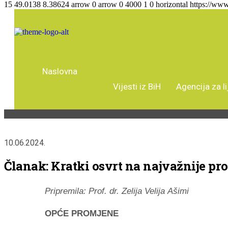
15
49.0138
8.38624
arrow
0
arrow
0
4000
1
0
horizontal
https://www
Naslovna
Vijesti iz BiH
Agencija za l
10.06.2024.
Članak: Kratki osvrt na najvažnije p
Pripremila: Prof. dr. Zelija Velija Ašimi
OPĆE PROMJENE