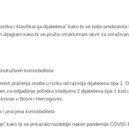
ostika i klasifikacija dijabetesa” kako bi se bolje predstavil
 novi dijagram kako bi se pružio strukturirani okvir za istraživ
 pridruženih komorbiditeta
osti praćenja osoba u riziku od razvoja dijabetesa tipa 1. 
n za odgađanje početka stadijuma 2 dijabetesa tipa 1 kod odra
strovan u Bosni i Hercegovini.
 i procjena komorbiditeta
je” kako bi se prikazalo razdoblje nakon pandemije COVID-19