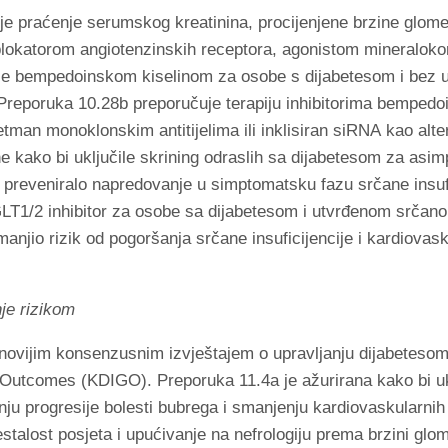
e praćenje serumskog kreatinina, procijenjene brzine glomerul
lokatorom angiotenzinskih receptora, agonistom mineralokorti
enje bempedoinskom kiselinom za osobe s dijabetesom i bez u
Preporuka 10.28b preporučuje terapiju inhibitorima bempedoič
etman monoklonskim antitijelima ili inklisiran siRNA kao alte
e kako bi uključile skrining odraslih sa dijabetesom za asim
e preveniralo napredovanje u simptomatsku fazu srčane insuf
GLT1/2 inhibitor za osobe sa dijabetesom i utvrđenom srčano
njio rizik od pogoršanja srčane insuficijencije i kardiovask
je rizikom
ajnovijim konsenzusnim izvještajem o upravljanju dijabeteso
utcomes (KDIGO). Preporuka 11.4a je ažurirana kako bi uklj
ju progresije bolesti bubrega i smanjenju kardiovaskularnih 
stalost posjeta i upućivanje na nefrologiju prema brzini glomer