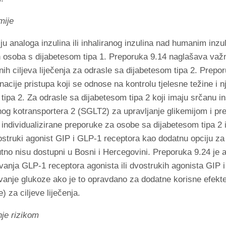
mije
u analoga inzulina ili inhaliranog inzulina nad humanim inzuli
ih osoba s dijabetesom tipa 1. Preporuka 9.14 naglašava važ
nih ciljeva liječenja za odrasle sa dijabetesom tipa 2. Prepo
inacije pristupa koji se odnose na kontrolu tjelesne težine i 
tipa 2. Za odrasle sa dijabetesom tipa 2 koji imaju srčanu in
nog kotransportera 2 (SGLT2) za upravljanje glikemijom i pre
u individualizirane preporuke za osobe sa dijabetesom tipa 2
ostruki agonist GIP i GLP-1 receptora kao dodatnu opciju za 
enutno nisu dostupni u Bosni i Hercegovini. Preporuka 9.24 je
anja GLP-1 receptora agonista ili dvostrukih agonista GIP 
avanje glukoze ako je to opravdano za dodatne korisne efekte
) za ciljeve liječenja.
nje rizikom