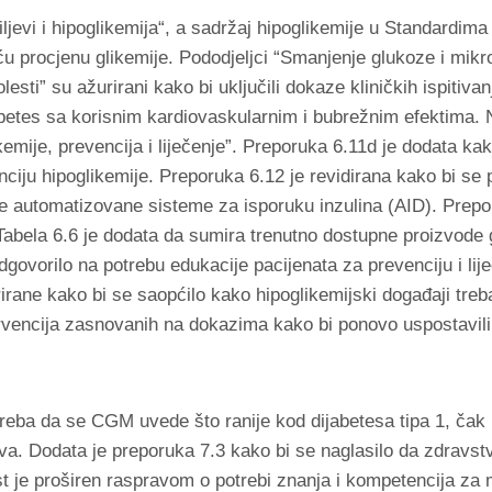
iljevi i hipoglikemija“, a sadržaj hipoglikemije u Standardima
ću procjenu glikemije. Pododjeljci “Smanjenje glukoze i mikr
esti” su ažurirani kako bi uključili dokaze kliničkih ispitiva
ijabetes sa korisnim kardiovaskularnim i bubrežnim efektima. 
emije, prevencija i liječenje”. Preporuka 6.11d je dodata kak
ju hipoglikemije. Preporuka 6.12 je revidirana kako bi se p
ste automatizovane sisteme za isporuku inzulina (AID). Prepo
. Tabela 6.6 je dodata da sumira trenutno dostupne proizvod
govorilo na potrebu edukacije pacijenata za prevenciju i lij
irane kako bi se saopćilo kako hipoglikemijski događaji treba
ervencija zasnovanih na dokazima kako bi ponovo uspostavili 
reba da se CGM uvede što ranije kod dijabetesa tipa 1, čak i
eva. Dodata je preporuka 7.3 kako bi se naglasilo da zdravst
kst je proširen raspravom o potrebi znanja i kompetencija za 