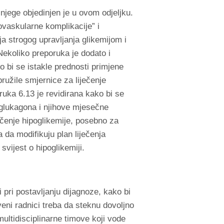
 njege objedinjen je u ovom odjeljku.
ovaskularne komplikacije” i
nja strogog upravljanja glikemijom i
Nekoliko preporuka je dodato i
o bi se istakle prednosti primjene
ružile smjernice za liječenje
ruka 6.13 je revidirana kako bi se
e glukagona i njihove mjesečne
ečenje hipoglikemije, posebno za
 da modifikuju plan liječenja
svijest o hipoglikemiji.
 pri postavljanju dijagnoze, kako bi
veni radnici treba da steknu dovoljno
multidisciplinarne timove koji vode