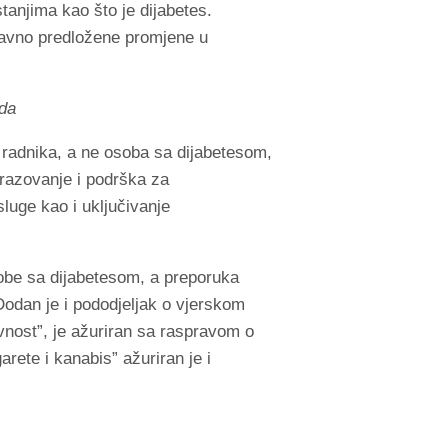
tanjima kao što je dijabetes.
davno predložene promjene u
oda
 radnika, a ne osoba sa dijabetesom,
razovanje i podrška za
luge kao i uključivanje
sobe sa dijabetesom, a preporuka
Dodan je i pododjeljak o vjerskom
ivnost”, je ažuriran sa raspravom o
rete i kanabis” ažuriran je i