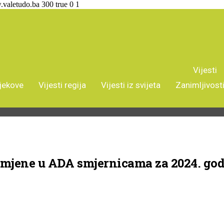
.valetudo.ba
300
true
0
1
Vijesti
ijekove
Vijesti regija
Vijesti iz svijeta
Zanimljivost
romjene u ADA smjernicama za 2024. go