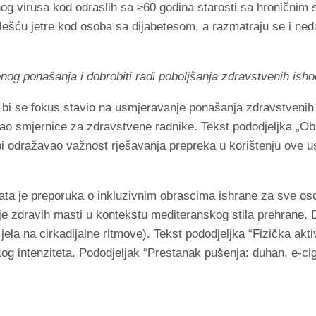
nog virusa kod odraslih sa ≥60 godina starosti sa hroničnim s
ešću jetre kod osoba sa dijabetesom, a razmatraju se i ne
g ponašanja i dobrobiti radi poboljšanja zdravstvenih ish
o bi se fokus stavio na usmjeravanje ponašanja zdravstvenih
o smjernice za zdravstvene radnike. Tekst pododjeljka „Ob
i odražavao važnost rješavanja prepreka u korištenju ove us
data je preporuka o inkluzivnim obrascima ishrane za sve o
nje zdravih masti u kontekstu mediteranskog stila prehrane. 
 jela na cirkadijalne ritmove). Tekst pododjeljka “Fizička akt
og intenziteta. Pododjeljak “Prestanak pušenja: duhan, e-ciga