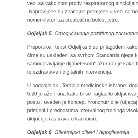
vezi sa vakcinom protiv respiratornog sincicijal
Napravljene su značajne promjene u vezi sa bol
nomenklaturi za steatotičnu bolest jetre.
Odjeljak 5.
Omogućavanje pozitivnog zdravstveno
Preporuke i tekst Odjeljka 5 su prilagođeni kak
čime su usklađeni sa svrhom Standarda njege ka
samoupravljanje dijabetesom“ ažuriran je kako b
telezdravstva i digitalnih intervencija.
U pododjeljak „Terapija medicinske ishrane“ do
5.20 je ažurirana kako bi se naglasilo uključiva
postu i uveden je koncept hrononutricije (utjecaj
primjeni i prednostima intervalnog treninga visok
uključuje raspravu o kanabisu.
Odjeljak 6
. Glikemijski ciljevi i hipoglikemija