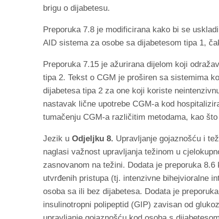
brigu o dijabetesu.
Preporuka 7.8 je modificirana kako bi se uskladi
AID sistema za osobe sa dijabetesom tipa 1, čak 
Preporuka 7.15 je ažurirana dijelom koji odraž
tipa 2. Tekst o CGM je proširen sa sistemima k
dijabetesa tipa 2 za one koji koriste neintenzivnu
nastavak lične upotrebe CGM-a kod hospitalizira
tumačenju CGM-a različitim metodama, kao što je 
Jezik u
Odjeljku 8.
Upravljanje gojaznošću i teži
naglasi važnost upravljanja težinom u cjelokupno
zasnovanom na težini. Dodata je preporuka 8.6 kako
utvrđenih pristupa (tj. intenzivne bihejvioralne i
osoba sa ili bez dijabetesa. Dodata je preporuka 
insulinotropni polipeptid (GIP) zavisan od gluk
upravljanje gojaznošću kod osoba s dijabetesom