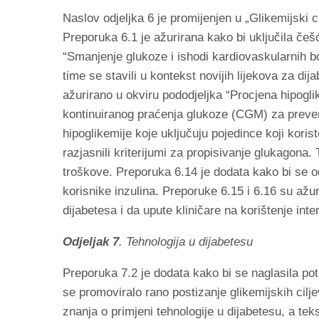
Naslov odjeljka 6 je promijenjen u „Glikemijski c
Preporuka 6.1 je ažurirana kako bi uključila češ
“Smanjenje glukoze i ishodi kardiovaskularnih bol
time se stavili u kontekst novijih lijekova za d
ažurirano u okviru pododjeljka “Procjena hipoglik
kontinuiranog praćenja glukoze (CGM) za prevenci
hipoglikemije koje uključuju pojedince koji kori
razjasnili kriterijumi za propisivanje glukagona
troškove. Preporuka 6.14 je dodata kako bi se od
korisnike inzulina. Preporuke 6.15 i 6.16 su ažur
dijabetesa i da upute kliničare na korištenje int
Odjeljak 7
. Tehnologija u dijabetesu
Preporuka 7.2 je dodata kako bi se naglasila pot
se promoviralo rano postizanje glikemijskih cilj
znanja o primjeni tehnologije u dijabetesu, a te