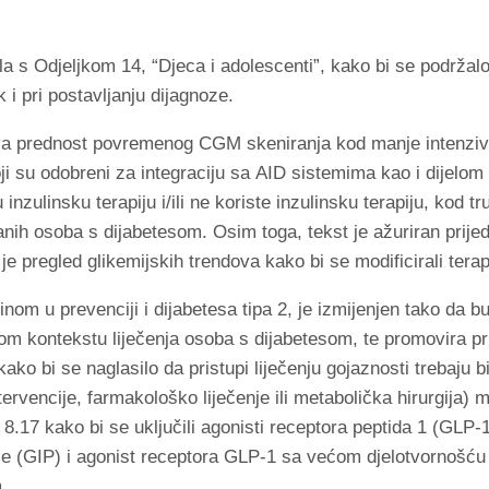
la s Odjeljkom 14, “Djeca i adolescenti”, kako bi se podržalo
i pri postavljanju dijagnoze.
ava prednost povremenog CGM skeniranja kod manje intenziv
oji su odobreni za integraciju sa AID sistemima kao i dijel
 inzulinsku terapiju i/ili ne koriste inzulinsku terapiju, kod 
nih osoba s dijabetesom. Osim toga, tekst je ažuriran prije
pregled glikemijskih trendova kako bi se modificirali terapij
nom u prevenciji i dijabetesa tipa 2, je izmijenjen tako da 
m kontekstu liječenja osoba s dijabetesom, te promovira pri
 bi se naglasilo da pristupi liječenju gojaznosti trebaju biti 
ntervencije, farmakološko liječenje ili metabolička hirurgija)
8.17 kako bi se uključili agonisti receptora peptida 1 (GLP-1
oze (GIP) i agonist receptora GLP-1 sa većom djelotvornošću
.